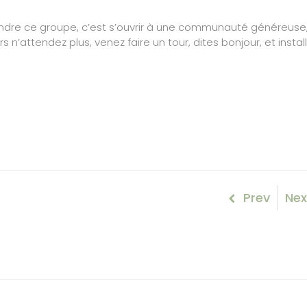
oindre ce groupe, c’est s’ouvrir à une communauté généreuse
s n’attendez plus, venez faire un tour, dites bonjour, et instal
Naviga
Previous
Nex
Prev
Nex
Post
Pos
de
l’articl