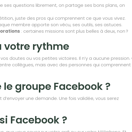
ose ses questions librement, on partage ses bons plans, on
ition, juste des pros qui comprennent ce que vous vivez.
aque membre apporte son vécu, ses outils, ses astuces.
borations
: certaines missions sont plus belles à deux, non ?
à votre rythme
os doutes ou vos petites victoires. Il n’y a aucune pression.
 entre collègues, mais avec des personnes qui comprennent
 le groupe Facebook ?
t d’envoyer une demande. Une fois validée, vous serez
isi Facebook ?
s, que vous soyez sur votre ordi ou sur votre téléphone. Et